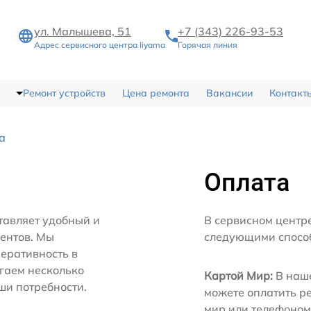
ул. Малышева, 51
+7 (343) 226-93-53
Адрес сервисного центра Iiyama
Горячая линия
Ремонт устройств
Цена ремонта
Вакансии
Контакт
а
Оплата
тавляет удобный и
В сервисном центр
иентов. Мы
следующими спосо
еративность в
агаем несколько
Картой Мир:
В наше
ши потребности.
можете оплатить р
мир или телефоном