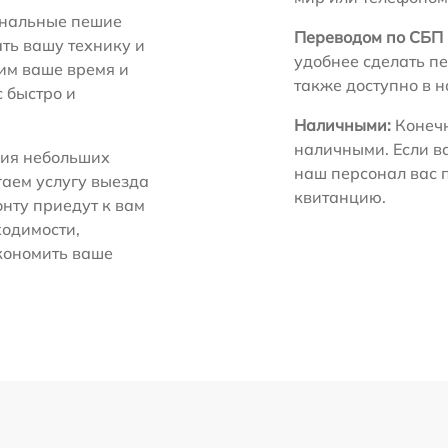
нальные пешие
Переводом по СБП 
ть вашу технику и
удобнее сделать пе
ним ваше время и
также доступно в 
с быстро и
Наличными:
Конечн
наличными. Если в
ия небольших
наш персонал вас 
гаем услугу выезда
квитанцию.
нту приедут к вам
ходимости,
экономить ваше