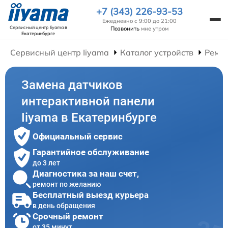
+7 (343) 226-93-53
Ежедневно с 9:00 до 21:00
Сервисный центр Iiyama
в
Позвонить
мне утром
Екатеринбурге
Сервисный центр Iiyama
Каталог устройств
Ремон
Замена датчиков
интерактивной панели
Iiyama в Екатеринбурге
Официальный сервис
Гарантийное обслуживание
до 3 лет
Диагностика за наш счет,
ремонт по желанию
Бесплатный выезд курьера
в день обращения
Срочный ремонт
от 35 минут