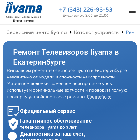
+7 (343) 226-93-53
Ежедневно с 9:00 до 21:00
Сервисный центр Iiyama
в
Екатеринбурге
Сервисный центр Iiyama
Каталог устройств
Ремон
Ремонт Телевизоров Iiyama в
Екатеринбурге
Выполняем ремонт телевизоров Iiyama в Екатеринбурге
независимо от модели и сложности неисправности.
Устраняем поломки, заменяем неисправные узлы,
используем оригинальные запчасти и проводим полную
проверку устройства после ремонта.
Подробнее
Официальный сервис
Гарантийное обслуживание
телевизора Iiyama до 3 лет
Диагностика за наш счет,